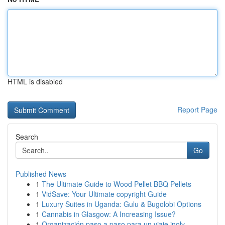
HTML is disabled
Report Page
Search
Go
Published News
1
The Ultimate Guide to Wood Pellet BBQ Pellets
1
VidSave: Your Ultimate copyright Guide
1
Luxury Suites in Uganda: Gulu & Bugolobi Options
1
Cannabis in Glasgow: A Increasing Issue?
1
Organización paso a paso para un viaje inolv...