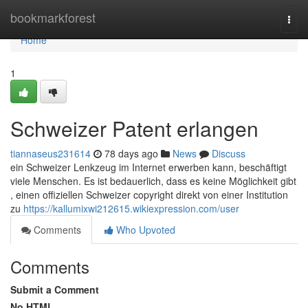
Home
bookmarkforest
Togg
navi
Home
1
Schweizer Patent erlangen
tiannaseus231614
78 days ago
News
Discuss
ein Schweizer Lenkzeug im Internet erwerben kann, beschäftigt
viele Menschen. Es ist bedauerlich, dass es keine Möglichkeit gibt
, einen offiziellen Schweizer copyright direkt von einer Institution
zu
https://kallumixwi212615.wikiexpression.com/user
Comments
Who Upvoted
Comments
Submit a Comment
No HTML