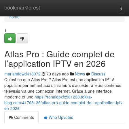
Home
bookmarkforest
Togg
navi
Home
1
Atlas Pro : Guide complet de
l’application IPTV en 2026
mariamfqwd418972
79 days ago
News
Discuss
Qu’est-ce que Atlas Pro ? Atlas Pro est une application IPTV
populaire permettant aux utilisateurs d’accéder à leurs contenus
télévisés via une connexion Internet. Grâce à une interface
moderne et une
https://ronaldpxfx581238.tokka-
blog.com/41798136/atlas-pro-guide-complet-de-l-application-iptv-
en-2026
Comments
Who Upvoted