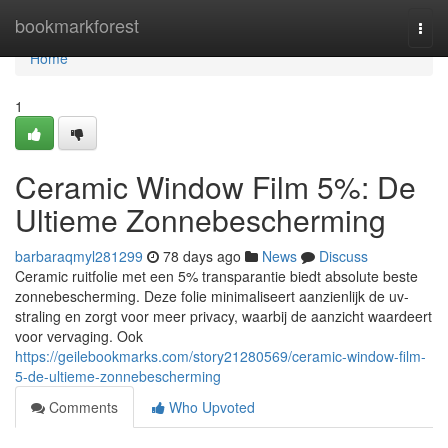
Home
bookmarkforest
Togg
navi
Home
1
Ceramic Window Film 5%: De
Ultieme Zonnebescherming
barbaraqmyl281299
78 days ago
News
Discuss
Ceramic ruitfolie met een 5% transparantie biedt absolute beste
zonnebescherming. Deze folie minimaliseert aanzienlijk de uv-
straling en zorgt voor meer privacy, waarbij de aanzicht waardeert
voor vervaging. Ook
https://geilebookmarks.com/story21280569/ceramic-window-film-
5-de-ultieme-zonnebescherming
Comments
Who Upvoted