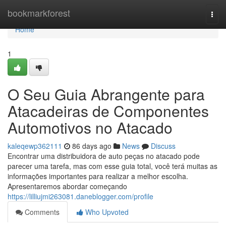
Home
bookmarkforest
Togg
navi
Home
1
O Seu Guia Abrangente para
Atacadeiras de Componentes
Automotivos no Atacado
kaleqewp362111
86 days ago
News
Discuss
Encontrar uma distribuidora de auto peças no atacado pode
parecer uma tarefa, mas com esse guia total, você terá muitas as
informações importantes para realizar a melhor escolha.
Apresentaremos abordar começando
https://lilliujmi263081.daneblogger.com/profile
Comments
Who Upvoted