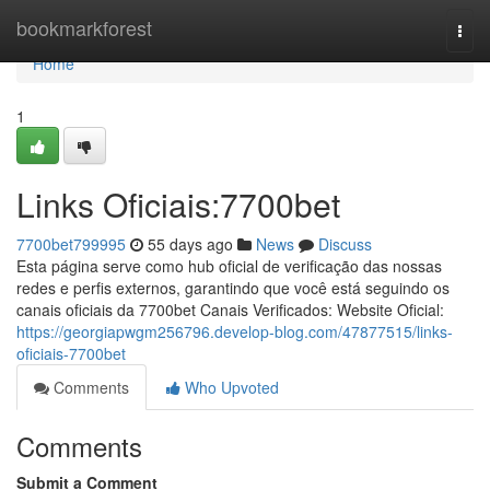
Home
bookmarkforest
Togg
navi
Home
1
Links Oficiais:7700bet
7700bet799995
55 days ago
News
Discuss
Esta página serve como hub oficial de verificação das nossas
redes e perfis externos, garantindo que você está seguindo os
canais oficiais da 7700bet Canais Verificados: Website Oficial:
https://georgiapwgm256796.develop-blog.com/47877515/links-
oficiais-7700bet
Comments
Who Upvoted
Comments
Submit a Comment