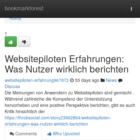
Home
bookmarkforest
Togg
navi
Home
1
Websitepiloten Erfahrungen:
Was Nutzer wirklich berichten
websitepiloten-erfahrung967872
55 days ago
News
Discuss
Die Meinungen von Anwendern zu Websitepiloten sind gemischt .
Während zahlreiche die Kompetenz der Unterstützung
hervorheben und eine positive Perspektive berichten, gibt es auch
Kritik hinsichtlich der
https://throbsocial.com/story23662864/websitepiloten-
erfahrungen-was-nutzer-wirklich-berichten
Comments
Who Upvoted