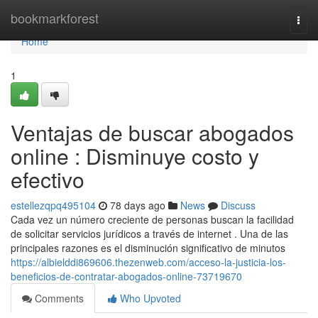
Home
bookmarkforest
Togg
navi
Home
1
Ventajas de buscar abogados
online : Disminuye costo y
efectivo
estellezqpq495104
78 days ago
News
Discuss
Cada vez un número creciente de personas buscan la facilidad
de solicitar servicios jurídicos a través de internet . Una de las
principales razones es el disminución significativo de minutos
https://albielddi869606.thezenweb.com/acceso-la-justicia-los-
beneficios-de-contratar-abogados-online-73719670
Comments
Who Upvoted