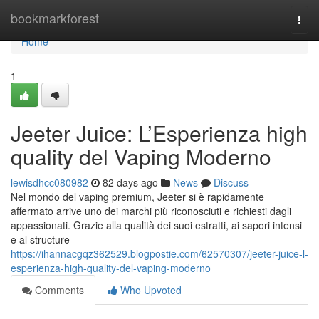
Home
bookmarkforest
Togg
navi
Home
1
Jeeter Juice: L’Esperienza high
quality del Vaping Moderno
lewisdhcc080982
82 days ago
News
Discuss
Nel mondo del vaping premium, Jeeter si è rapidamente
affermato arrive uno dei marchi più riconosciuti e richiesti dagli
appassionati. Grazie alla qualità dei suoi estratti, ai sapori intensi
e al structure
https://ihannacgqz362529.blogpostie.com/62570307/jeeter-juice-l-
esperienza-high-quality-del-vaping-moderno
Comments
Who Upvoted