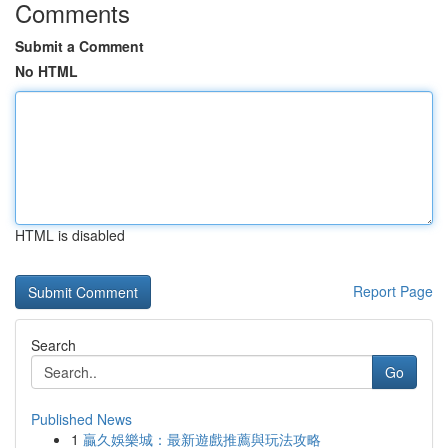
Comments
Submit a Comment
No HTML
HTML is disabled
Report Page
Search
Go
Published News
1
贏久娛樂城：最新遊戲推薦與玩法攻略