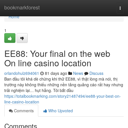
Home
bookmarkforest
Togg
navi
Home
1
EE88: Your final on the web
On line casino location
orlandohulz694061
81 days ago
News
Discuss
Ban đầu tôi khá dè chừng khi thử EE88, vì thật lòng mà nói, thị
trường này không thiếu những nền tảng quảng cáo rất hay nhưng
trải nghiệm lại… hụt hẫng. Tôi bắt đầu
https://totalbookmarking.com/story21487494/ee88-your-best-on-
line-casino-location
Comments
Who Upvoted
Comments