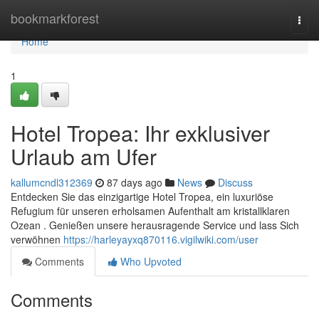
Home
bookmarkforest
Togg
navi
Home
1
Hotel Tropea: Ihr exklusiver
Urlaub am Ufer
kallumcndl312369
87 days ago
News
Discuss
Entdecken Sie das einzigartige Hotel Tropea, ein luxuriöse
Refugium für unseren erholsamen Aufenthalt am kristallklaren
Ozean . Genießen unsere herausragende Service und lass Sich
verwöhnen
https://harleyayxq870116.vigilwiki.com/user
Comments
Who Upvoted
Comments