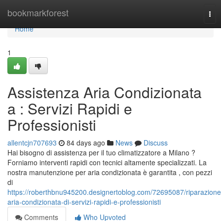
Home
bookmarkforest
Tog
nav
Home
1
Assistenza Aria Condizionata
a : Servizi Rapidi e
Professionisti
allentcjn707693
84 days ago
News
Discuss
Hai bisogno di assistenza per il tuo climatizzatore a Milano ?
Forniamo interventi rapidi con tecnici altamente specializzati. La
nostra manutenzione per aria condizionata è garantita , con pezzi
di
https://roberthbnu945200.designertoblog.com/72695087/riparazione
aria-condizionata-di-servizi-rapidi-e-professionisti
Comments
Who Upvoted