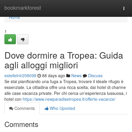
Home
bookmarkforest
Togg
navi
Home
1
Dove dormire a Tropea: Guida
agli alloggi migliori
estellelnlr258098
88 days ago
News
Discuss
Se stai pianificando una fuga a Tropea, trovare il ideale rifugio è
essenziale. La cittadina offre una ricca scelta, dai hotel di charme
alle case vacanza private. Per chi cerca un’esperienza lussuosa, i
hotel con
https://www.newparadisetropea.it/offerte-vacanze/
Comments
Who Upvoted
Comments