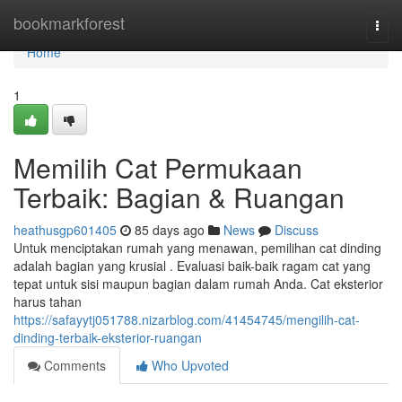
Home
bookmarkforest
Togg
navi
Home
1
Memilih Cat Permukaan
Terbaik: Bagian & Ruangan
heathusgp601405
85 days ago
News
Discuss
Untuk menciptakan rumah yang menawan, pemilihan cat dinding
adalah bagian yang krusial . Evaluasi baik-baik ragam cat yang
tepat untuk sisi maupun bagian dalam rumah Anda. Cat eksterior
harus tahan
https://safayytj051788.nizarblog.com/41454745/mengilih-cat-
dinding-terbaik-eksterior-ruangan
Comments
Who Upvoted