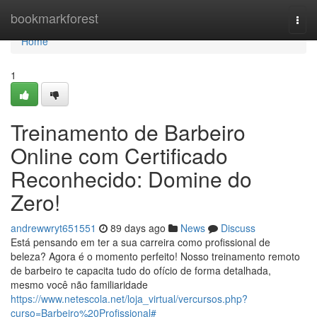
Home
bookmarkforest
Togg
navi
Home
1
Treinamento de Barbeiro
Online com Certificado
Reconhecido: Domine do
Zero!
andrewwryt651551
89 days ago
News
Discuss
Está pensando em ter a sua carreira como profissional de
beleza? Agora é o momento perfeito! Nosso treinamento remoto
de barbeiro te capacita tudo do ofício de forma detalhada,
mesmo você não familiaridade
https://www.netescola.net/loja_virtual/vercursos.php?
curso=Barbeiro%20Profissional#