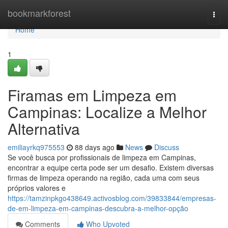
Home
bookmarkforest
Togg
navi
Home
1
Firamas em Limpeza em
Campinas: Localize a Melhor
Alternativa
emiliayrkq975553
88 days ago
News
Discuss
Se você busca por profissionais de limpeza em Campinas,
encontrar a equipe certa pode ser um desafio. Existem diversas
firmas de limpeza operando na região, cada uma com seus
próprios valores e
https://tamzinpkgo438649.activosblog.com/39833844/empresas-
de-em-limpeza-em-campinas-descubra-a-melhor-opção
Comments
Who Upvoted