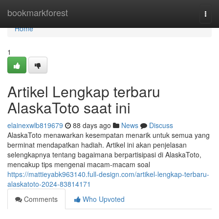
Home
bookmarkforest
Togg
navi
Home
1
Artikel Lengkap terbaru
AlaskaToto saat ini
elainexwlb819679
88 days ago
News
Discuss
AlaskaToto menawarkan kesempatan menarik untuk semua yang
berminat mendapatkan hadiah. Artikel ini akan penjelasan
selengkapnya tentang bagaimana berpartisipasi di AlaskaToto,
mencakup tips mengenai macam-macam soal
https://mattieyabk963140.full-design.com/artikel-lengkap-terbaru-
alaskatoto-2024-83814171
Comments
Who Upvoted