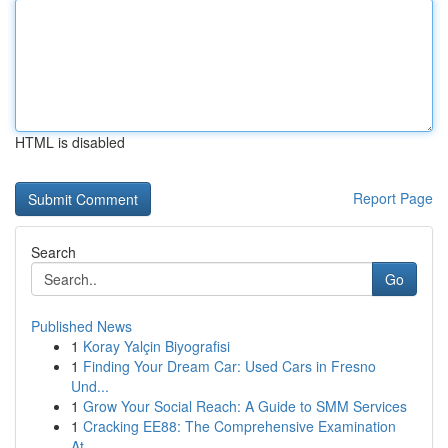
HTML is disabled
Report Page
Search
Go
Published News
1
Koray Yalçin Biyografisi
1
Finding Your Dream Car: Used Cars in Fresno
Und...
1
Grow Your Social Reach: A Guide to SMM Services
1
Cracking EE88: The Comprehensive Examination
At...