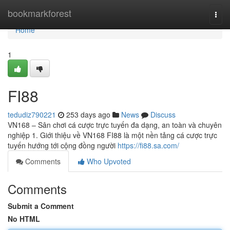
Home
bookmarkforest
Togg
navi
Home
1
FI88
tedudiz790221
253 days ago
News
Discuss
VN168 – Sân chơi cá cược trực tuyến đa dạng, an toàn và chuyên
nghiệp 1. Giới thiệu về VN168 FI88 là một nền tảng cá cược trực
tuyến hướng tới cộng đồng người
https://fi88.sa.com/
Comments
Who Upvoted
Comments
Submit a Comment
No HTML