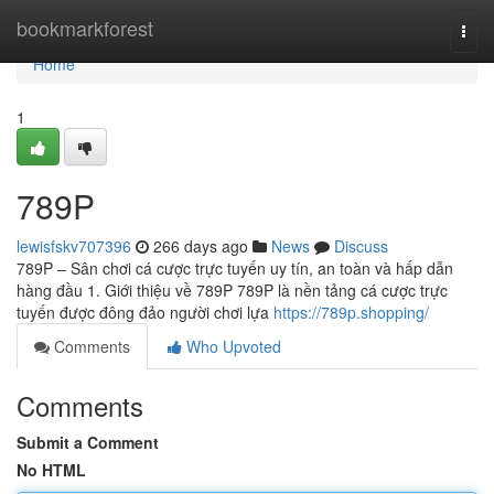
Home
bookmarkforest
Togg
navi
Home
1
789P
lewisfskv707396
266 days ago
News
Discuss
789P – Sân chơi cá cược trực tuyến uy tín, an toàn và hấp dẫn
hàng đầu 1. Giới thiệu về 789P 789P là nền tảng cá cược trực
tuyến được đông đảo người chơi lựa
https://789p.shopping/
Comments
Who Upvoted
Comments
Submit a Comment
No HTML