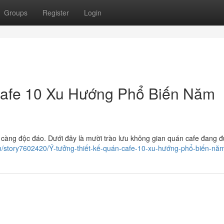
Groups
Register
Login
Cafe 10 Xu Hướng Phổ Biến Năm
càng độc đáo. Dưới đây là mười trào lưu không gian quán cafe đang 
m/story7602420/Ý-tưởng-thiết-kế-quán-cafe-10-xu-hướng-phổ-biến-nă