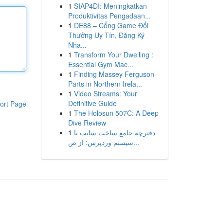
1
SIAP4DI: Meningkatkan
Produktivitas Pengadaan...
1
DE88 – Cổng Game Đổi
Thưởng Uy Tín, Đăng Ký
Nha...
1
Transform Your Dwelling :
Essential Gym Mac...
1
Finding Massey Ferguson
Parts in Northern Irela...
1
Video Streams: Your
Definitive Guide
ort Page
1
The Holosun 507C: A Deep
Dive Review
1
دفترچه جامع ساخت سایت با
سیستم وردپرس: از ص...