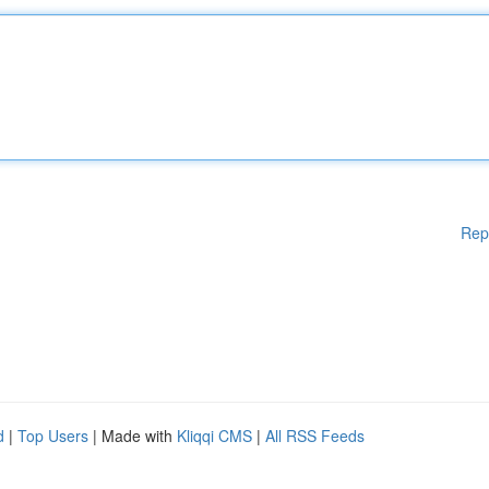
Rep
d
|
Top Users
| Made with
Kliqqi CMS
|
All RSS Feeds