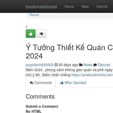
Home
bookmarkforest
Home
New
Submit
Home
1
Ý Tưởng Thiết Kế Quán 
2024
quyphach929303
30 days ago
News
Discuss
Năm 2024 , phong cách không gian quán cà phê ngày 
chú ý lớn. Điểm nhấn chẳng
https://ariabookmarks.co
Comments
Who Upvoted
Comments
Submit a Comment
No HTML