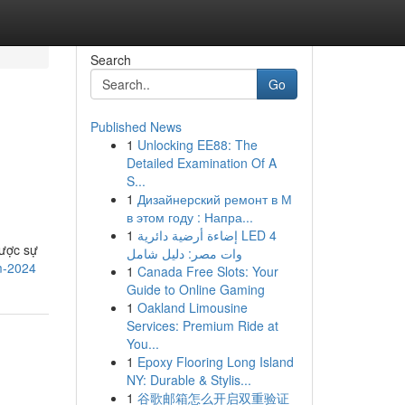
Search
Go
Published News
1
Unlocking EE88: The
Detailed Examination Of A
S...
1
Дизайнерский ремонт в М
в этом году : Напра...
1
إضاءة أرضية دائرية LED 4
được sự
وات مصر: دليل شامل
m-2024
1
Canada Free Slots: Your
Guide to Online Gaming
1
Oakland Limousine
Services: Premium Ride at
You...
1
Epoxy Flooring Long Island
NY: Durable & Stylis...
1
谷歌邮箱怎么开启双重验证