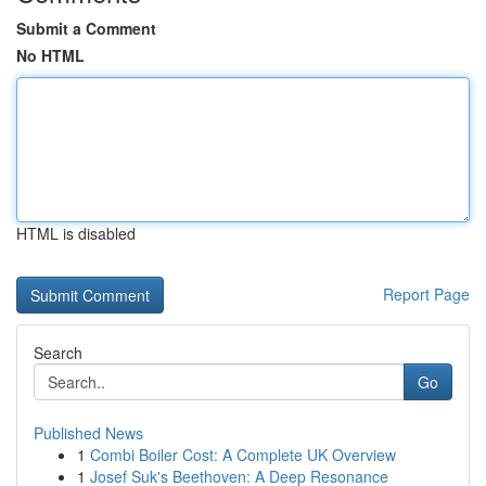
Submit a Comment
No HTML
HTML is disabled
Report Page
Search
Go
Published News
1
Combi Boiler Cost: A Complete UK Overview
1
Josef Suk's Beethoven: A Deep Resonance