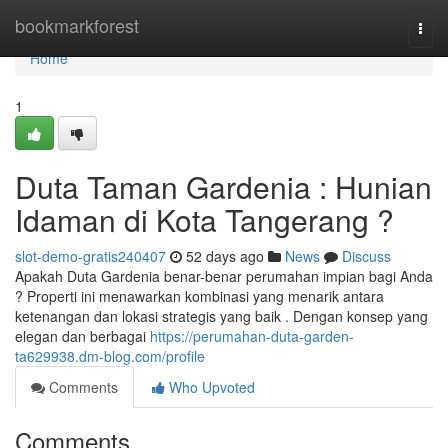
Home
bookmarkforest
Togg
navi
Home
1
Duta Taman Gardenia : Hunian
Idaman di Kota Tangerang ?
slot-demo-gratis240407
52 days ago
News
Discuss
Apakah Duta Gardenia benar-benar perumahan impian bagi Anda
? Properti ini menawarkan kombinasi yang menarik antara
ketenangan dan lokasi strategis yang baik . Dengan konsep yang
elegan dan berbagai
https://perumahan-duta-garden-
ta629938.dm-blog.com/profile
Comments
Who Upvoted
Comments