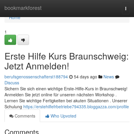
Home
bookmarkforest
Togg
navi
Home
1
Erste Hilfe Kurs Braunschweig:
Jetzt Anmelden!
berufsgenossenschafterst188794
54 days ago
News
Discuss
Sichern Sie sich einen wichtige Erste-Hilfe-Kurs in Braunschweig!
Anmelden Sie jetzt online für unseren nächsten Workshop .
Lernen Sie wichtige Fertigkeiten bei akuten Situationen . Unserer
Schulung
https://erstehilfefrbetriebe794335.bloggazza.com/profile
Comments
Who Upvoted
Comments