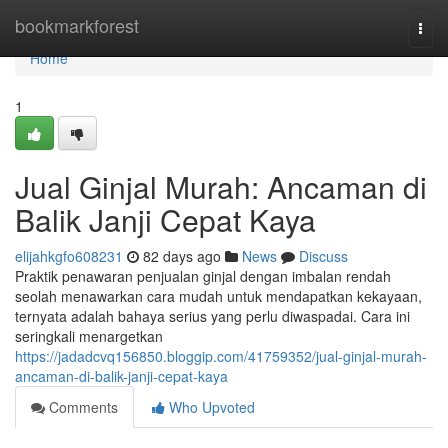
Home
bookmarkforest
Togg
navi
Home
1
Jual Ginjal Murah: Ancaman di
Balik Janji Cepat Kaya
elijahkgfo608231
82 days ago
News
Discuss
Praktik penawaran penjualan ginjal dengan imbalan rendah
seolah menawarkan cara mudah untuk mendapatkan kekayaan,
ternyata adalah bahaya serius yang perlu diwaspadai. Cara ini
seringkali menargetkan
https://jadadcvq156850.bloggip.com/41759352/jual-ginjal-murah-
ancaman-di-balik-janji-cepat-kaya
Comments
Who Upvoted