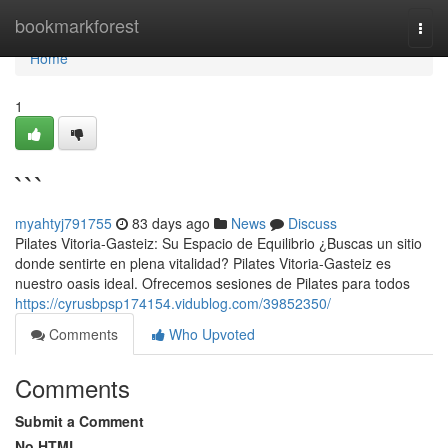
Home
bookmarkforest
Togg
navi
Home
1
```
myahtyj791755
83 days ago
News
Discuss
Pilates Vitoria-Gasteiz: Su Espacio de Equilibrio ¿Buscas un sitio
donde sentirte en plena vitalidad? Pilates Vitoria-Gasteiz es
nuestro oasis ideal. Ofrecemos sesiones de Pilates para todos
https://cyrusbpsp174154.vidublog.com/39852350/
Comments
Who Upvoted
Comments
Submit a Comment
No HTML