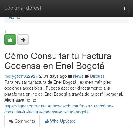
Home
bookmarkforest
Togg
navi
Home
1
Cómo Consultar tu Factura
Codensa en Enel Bogotá
mollygtxm322927
31 days ago
News
Discuss
Para revisar tu factura de Enel Bogotá , existen múltiples
opciones accesibles . Puedes acceder directamente a la
plataforma online de Enel Bogotá a través de tu perfil personal.
Alternativamente,
https://agnesoget394830.howeweb.com/42745038/cómo-
consultar-tu-factura-codensa-en-enel-bogotá
Comments
Who Upvoted