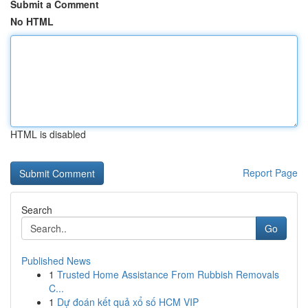
Submit a Comment
No HTML
HTML is disabled
Report Page
Search
Go
Published News
1
Trusted Home Assistance From Rubbish Removals
C...
1
Dự đoán kết quả xổ số HCM VIP