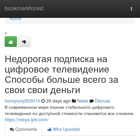
Home
bookmarkforest
Togg
navi
Home
1
Недорогая подписка на
цифровое телевидение
Способы больше всего за
свои свои деньги
honeyiuoy503015
29 days ago
News
Discuss
В современном мире поиски стабильного цифрового
телевидения по доступной стоимости становится все сложнее.
https://roeya-iptv.com/
Comments
Who Upvoted