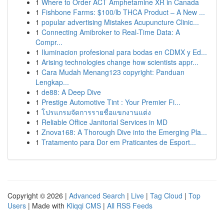
1
Where to Order ACT Amphetamine XR in Canada
1
Fishbone Farms: $100/lb THCA Product – A New ...
1
popular advertising Mistakes Acupuncture Clinic...
1
Connecting Amibroker to Real-Time Data: A
Compr...
1
Iluminacion profesional para bodas en CDMX y Ed...
1
Arising technologies change how scientists appr...
1
Cara Mudah Menang123 copyright: Panduan
Lengkap...
1
de88: A Deep Dive
1
Prestige Automotive Tint : Your Premier Fi...
1
โปรแกรมจัดการรายชื่อแขกงานแต่ง
1
Reliable Office Janitorial Services in MD
1
Znova168: A Thorough Dive into the Emerging Pla...
1
Tratamento para Dor em Praticantes de Esport...
Copyright © 2026 |
Advanced Search
|
Live
|
Tag Cloud
|
Top
Users
| Made with
Kliqqi CMS
|
All RSS Feeds