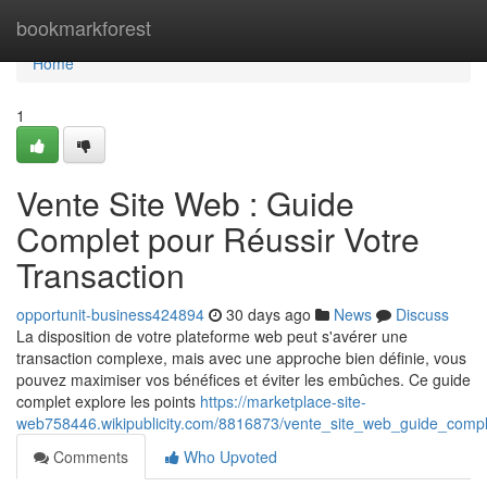
Home
bookmarkforest
Home
1
Vente Site Web : Guide
Complet pour Réussir Votre
Transaction
opportunit-business424894
30 days ago
News
Discuss
La disposition de votre plateforme web peut s'avérer une
transaction complexe, mais avec une approche bien définie, vous
pouvez maximiser vos bénéfices et éviter les embûches. Ce guide
complet explore les points
https://marketplace-site-
web758446.wikipublicity.com/8816873/vente_site_web_guide_comple
Comments
Who Upvoted