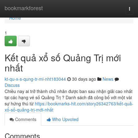
Home
bookmarkforest
Togg
navi
Home
1
Kết quả xổ số Quảng Trị mới
nhất
kt-qu-x-s-qung-tr-mi-nht183044
30 days ago
News
Discuss
Chiều nay ai trở thành chủ nhân được ban sau nhận giải cao nhất
tại các hạng vé số Quảng Trị ? Danh sách đã công bố với một vài
sự hứng thú từ
https://bookmarks-hit.com/story26342763/kết-quả-
xổ-số-quảng-trị-mới-nhất
Comments
Who Upvoted
Comments