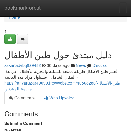
Home
bookmarkforest
Togg
navi
Home
1
دليل مبتدئ حول طين الأطفال
zakariadvbq629482
30 days ago
News
Discuss
تُعتبر طين الأطفال طريقة ممتعة للتسلية والتجربة للأطفال . في هذا
المقال الشامل ، سنتناول مزايا هذه العجينة ،
https://anyaruzk349099.frewwebs.com/40568286/طين-الأطفال-
مقدمة-للمبتدئين
Comments
Who Upvoted
Comments
Submit a Comment
No HTML