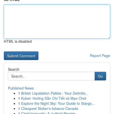
HTML is disabled
Report Page
Search
Go
Published News
1
British Liquidation Pallets : Your Definitiv...
1
Kubet: Hướng Dẫn Chi Tiết và Mẹo Chơi
1
Explore the Night Sky: Your Guide to Starga...
1
Cheapest Stoker's tobacco Canada
1
Chief Immunity: A Judicial Review