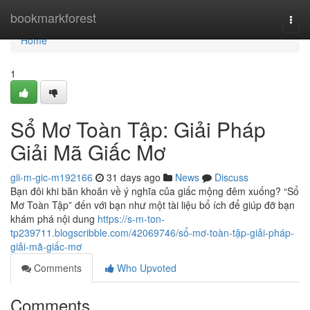
Home
bookmarkforest
Togg
navi
Home
1
Sổ Mơ Toàn Tập: Giải Pháp
Giải Mã Giấc Mơ
gii-m-gic-m192166
31 days ago
News
Discuss
Bạn đôi khi băn khoăn về ý nghĩa của giấc mộng đêm xuống? “Sổ
Mơ Toàn Tập” đến với bạn như một tài liệu bổ ích để giúp đỡ bạn
khám phá nội dung
https://s-m-ton-
tp239711.blogscribble.com/42069746/sổ-mơ-toàn-tập-giải-pháp-
giải-mã-giấc-mơ
Comments
Who Upvoted
Comments