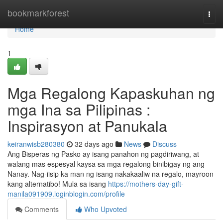
Home
bookmarkforest
Togg
navi
Home
1
Mga Regalong Kapaskuhan ng
mga Ina sa Pilipinas :
Inspirasyon at Panukala
keiranwisb280380
32 days ago
News
Discuss
Ang Bisperas ng Pasko ay isang panahon ng pagdiriwang, at
walang mas espesyal kaysa sa mga regalong binibigay ng ang
Nanay. Nag-iisip ka man ng isang nakakaaliw na regalo, mayroon
kang alternatibo! Mula sa isang
https://mothers-day-gift-
manila091909.loginblogin.com/profile
Comments
Who Upvoted