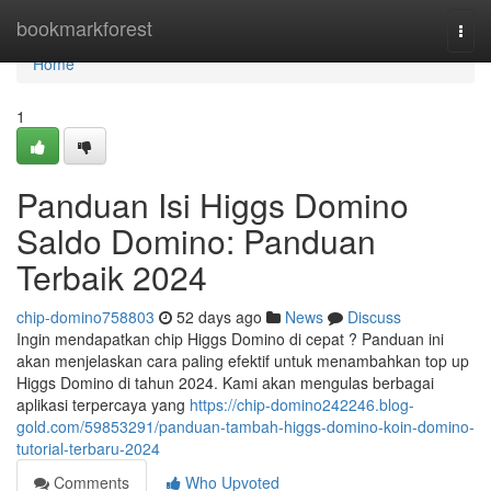
Home
bookmarkforest
Togg
navi
Home
1
Panduan Isi Higgs Domino
Saldo Domino: Panduan
Terbaik 2024
chip-domino758803
52 days ago
News
Discuss
Ingin mendapatkan chip Higgs Domino di cepat ? Panduan ini
akan menjelaskan cara paling efektif untuk menambahkan top up
Higgs Domino di tahun 2024. Kami akan mengulas berbagai
aplikasi terpercaya yang
https://chip-domino242246.blog-
gold.com/59853291/panduan-tambah-higgs-domino-koin-domino-
tutorial-terbaru-2024
Comments
Who Upvoted