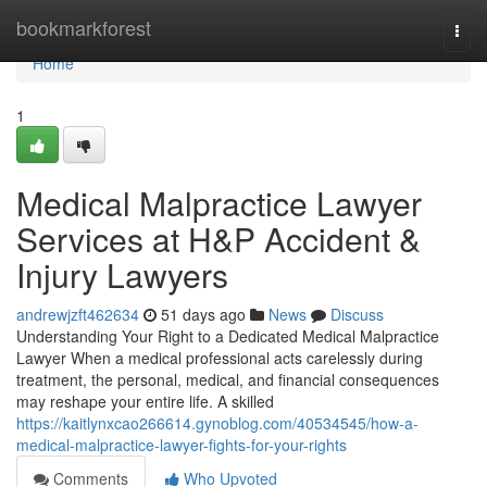
Home
bookmarkforest
Togg
navi
Home
1
Medical Malpractice Lawyer
Services at H&P Accident &
Injury Lawyers
andrewjzft462634
51 days ago
News
Discuss
Understanding Your Right to a Dedicated Medical Malpractice
Lawyer When a medical professional acts carelessly during
treatment, the personal, medical, and financial consequences
may reshape your entire life. A skilled
https://kaitlynxcao266614.gynoblog.com/40534545/how-a-
medical-malpractice-lawyer-fights-for-your-rights
Comments
Who Upvoted