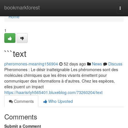
Home
bookmarkforest
Togg
navi
Home
1
```text
pheromones-meaning156904
52 days ago
News
Discuss
Pheromones : Le désir inatteignable Les phéromones sont des
molécules chimiques que les êtres vivants émettent pour
communiquer des informations à d'autres. Chez les espèces,
elles jouent un impact
https://haarisrlyh565401.bluxeblog.com/73260204/text
Comments
Who Upvoted
Comments
Submit a Comment