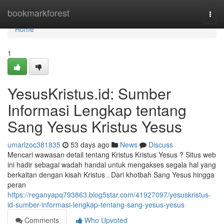
Home
bookmarkforest
Togg
navi
Home
1
YesusKristus.id: Sumber
Informasi Lengkap tentang
Sang Yesus Kristus Yesus
umarlzoc381835
53 days ago
News
Discuss
Mencari wawasan detail tentang Kristus Kristus Yesus ? Situs web
ini hadir sebagai wadah handal untuk mengakses segala hal yang
berkaitan dengan kisah Kristus . Dari khotbah Sang Yesus hingga
peran
https://reganyapq793863.blog5star.com/41927097/yesuskristus-
id-sumber-informasi-lengkap-tentang-sang-yesus-yesus
Comments
Who Upvoted