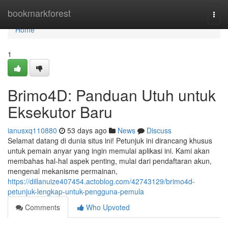
Home
bookmarkforest
Togg
navi
Home
1
Brimo4D: Panduan Utuh untuk
Eksekutor Baru
ianusxq110880
53 days ago
News
Discuss
Selamat datang di dunia situs ini! Petunjuk ini dirancang khusus
untuk pemain anyar yang ingin memulai aplikasi ini. Kami akan
membahas hal-hal aspek penting, mulai dari pendaftaran akun,
mengenal mekanisme permainan,
https://dillanuize407454.actoblog.com/42743129/brimo4d-
petunjuk-lengkap-untuk-pengguna-pemula
Comments
Who Upvoted