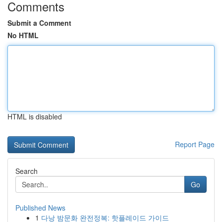
Comments
Submit a Comment
No HTML
HTML is disabled
Report Page
Search
Go
Published News
1
다낭 밤문화 완전정복: 핫플레이드 가이드