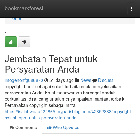
Home
bookmarkforest
Togg
navi
Home
1
Jembatan Tepat untuk
Persyaratan Anda
imogenonfg086670
51 days ago
News
Discuss
copyright hadir sebagai solusi terbaik untuk menyelesaikan
persayaratan Anda. Kami menawarkan berbagai produk
berkualitas, dirancang untuk menyampaikan manfaat terbaik.
Percayakan copyright sebagai mitra
https://isaiahwpau222865.myparisblog.com/42352838/copyright-
solusi-tepat-untuk-persyaratan-anda
Comments
Who Upvoted