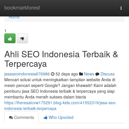
Home
bookmarkforest
Togg
navi
Home
1
Ahli SEO Indonesia Terbaik &
Terpercaya
jasaseoindonesia676986
52 days ago
News
Discuss
Mencari solusi untuk meningkatkan tampilan website Anda di
mesin pencari seperti Google? Jangan khawatir! Kami adalah
pemburu jasa SEO Indonesia terbaik & terpercaya yang siap
membantu Anda meraih sukses dalam bisnis
https://theresatcvw175291.blog-kids.com/41552319/jasa-seo-
indonesia-terbaik-terpercaya
Comments
Who Upvoted