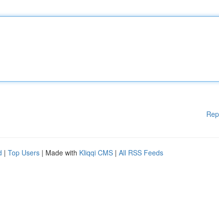
Rep
d
|
Top Users
| Made with
Kliqqi CMS
|
All RSS Feeds