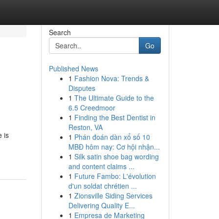
Search
Go
Published News
1
Fashion Nova: Trends &
Disputes
1
The Ultimate Guide to the
6.5 Creedmoor
1
Finding the Best Dentist in
Reston, VA
 is
1
Phán đoán dàn xổ số 10
MBĐ hôm nay: Cơ hội nhận...
1
Silk satin shoe bag wording
and content claims ...
1
Future Fambo: L'évolution
d'un soldat chrétien ...
1
Zionsville Siding Services
Delivering Quality E...
1
Empresa de Marketing