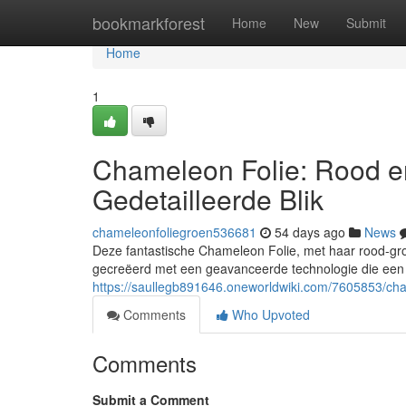
Home
bookmarkforest
Home
New
Submit
Home
1
Chameleon Folie: Rood e
Gedetailleerde Blik
chameleonfoliegroen536681
54 days ago
News
Deze fantastische Chameleon Folie, met haar rood-groe
gecreëerd met een geavanceerde technologie die een 
https://saullegb891646.oneworldwiki.com/7605853/ch
Comments
Who Upvoted
Comments
Submit a Comment