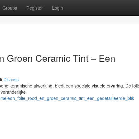
Groups
Register
Login
n Groen Ceramic Tint – Een
Discuss
ne keramische afwerking, biedt een speciale visuele ervaring. De folie
veranderlijke
ameleon_folie_rood_en_groen_ceramic_tint_een_gedetailleerde_blik