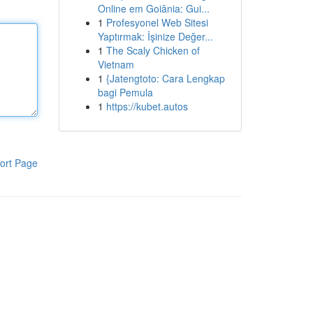
Online em Goiânia: Gui...
1
Profesyonel Web Sitesi
Yaptırmak: İşinize Değer...
1
The Scaly Chicken of
Vietnam
1
{Jatengtoto: Cara Lengkap
bagi Pemula
1
https://kubet.autos
ort Page