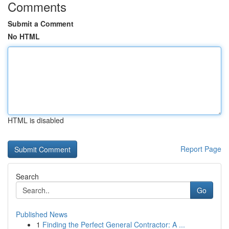
Comments
Submit a Comment
No HTML
HTML is disabled
Report Page
Search
Go
Published News
1
Finding the Perfect General Contractor: A ...