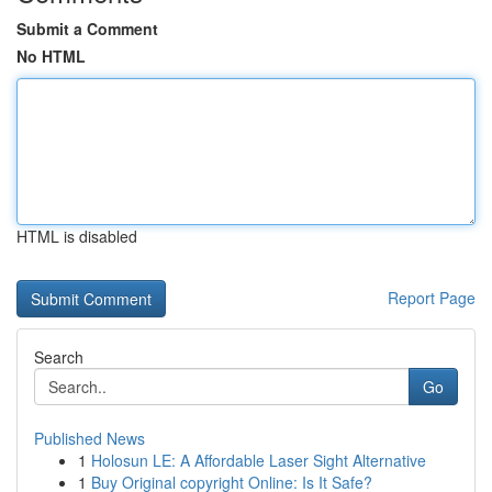
Submit a Comment
No HTML
HTML is disabled
Report Page
Search
Go
Published News
1
Holosun LE: A Affordable Laser Sight Alternative
1
Buy Original copyright Online: Is It Safe?