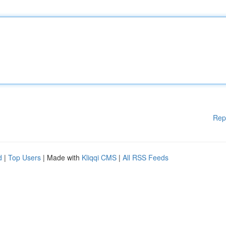
Rep
d
|
Top Users
| Made with
Kliqqi CMS
|
All RSS Feeds