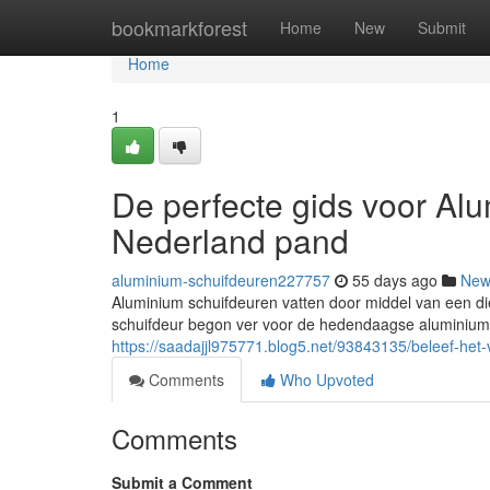
Home
bookmarkforest
Home
New
Submit
Home
1
De perfecte gids voor Al
Nederland pand
aluminium-schuifdeuren227757
55 days ago
New
Aluminium schuifdeuren vatten door middel van een 
schuifdeur begon ver voor de hedendaagse aluminium 
https://saadajjl975771.blog5.net/93843135/beleef-het
Comments
Who Upvoted
Comments
Submit a Comment