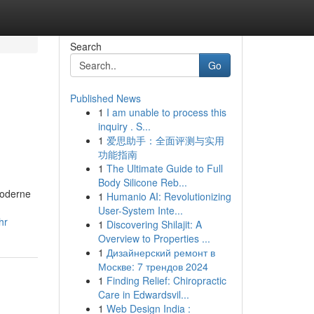
Search
Go
Published News
1
I am unable to process this
inquiry . S...
1
爱思助手：全面评测与实用
功能指南
1
The Ultimate Guide to Full
Body Silicone Reb...
moderne
1
Humanio AI: Revolutionizing
User-System Inte...
hr
1
Discovering Shilajit: A
Overview to Properties ...
1
Дизайнерский ремонт в
Москве: 7 трендов 2024
1
Finding Relief: Chiropractic
Care in Edwardsvil...
1
Web Design India :