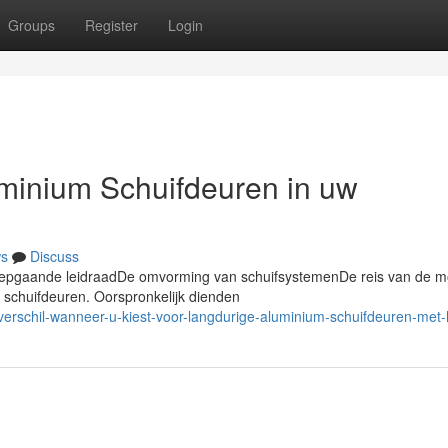
Groups
Register
Login
uminium Schuifdeuren in uw
s
Discuss
diepgaande leidraadDe omvorming van schuifsystemenDe reis van de 
schuifdeuren. Oorspronkelijk dienden
-verschil-wanneer-u-kiest-voor-langdurige-aluminium-schuifdeuren-met-