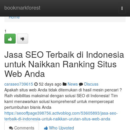
Home
bookmarkforest
Togg
navi
Home
1
Jasa SEO Terbaik di Indonesia
untuk Naikkan Ranking Situs
Web Anda
caraseo739615
52 days ago
News
Discuss
Apakah situs web Anda tidak ditemukan di hasil mesin pencari ?
Raih visibilitas maksimal dengan solusi SEO di Indonesia! Tim
kami menawarkan solusi komprehensif untuk mempercepat
pertumbuhan bisnis Anda
https://seooffpage398756.activoblog.com/53605893/jasa-seo-
terbaik-di-indonesia-untuk-naikkan-urutan-situs-web-anda
Comments
Who Upvoted