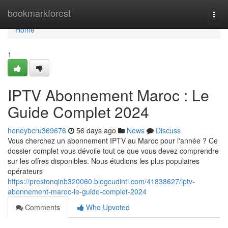
Home
bookmarkforest
Togg
navi
Home
1
IPTV Abonnement Maroc : Le
Guide Complet 2024
honeybcru369676
56 days ago
News
Discuss
Vous cherchez un abonnement IPTV au Maroc pour l'année ? Ce
dossier complet vous dévoile tout ce que vous devez comprendre
sur les offres disponibles. Nous étudions les plus populaires
opérateurs
https://prestonqinb320060.blogcudinti.com/41838627/iptv-
abonnement-maroc-le-guide-complet-2024
Comments
Who Upvoted