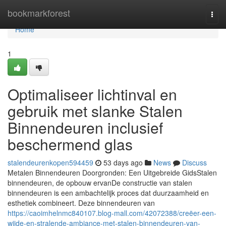
Home
bookmarkforest
Togg
navi
Home
1
Optimaliseer lichtinval en
gebruik met slanke Stalen
Binnendeuren inclusief
beschermend glas
stalendeurenkopen594459
53 days ago
News
Discuss
Metalen Binnendeuren Doorgronden: Een Uitgebreide GidsStalen
binnendeuren, de opbouw ervanDe constructie van stalen
binnendeuren is een ambachtelijk proces dat duurzaamheid en
esthetiek combineert. Deze binnendeuren van
https://caoimhelnmc840107.blog-mall.com/42072388/creëer-een-
wijde-en-stralende-ambiance-met-stalen-binnendeuren-van-