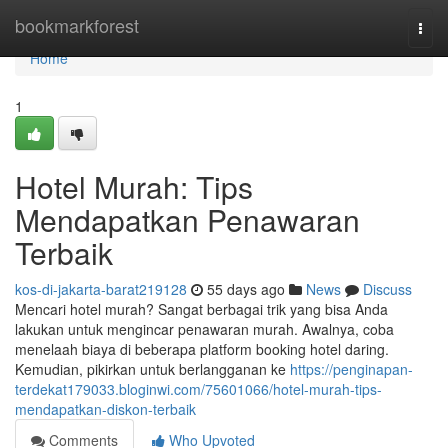
Home
bookmarkforest
Togg
navi
Home
1
Hotel Murah: Tips
Mendapatkan Penawaran
Terbaik
kos-di-jakarta-barat219128
55 days ago
News
Discuss
Mencari hotel murah? Sangat berbagai trik yang bisa Anda
lakukan untuk mengincar penawaran murah. Awalnya, coba
menelaah biaya di beberapa platform booking hotel daring.
Kemudian, pikirkan untuk berlangganan ke
https://penginapan-
terdekat179033.bloginwi.com/75601066/hotel-murah-tips-
mendapatkan-diskon-terbaik
Comments
Who Upvoted