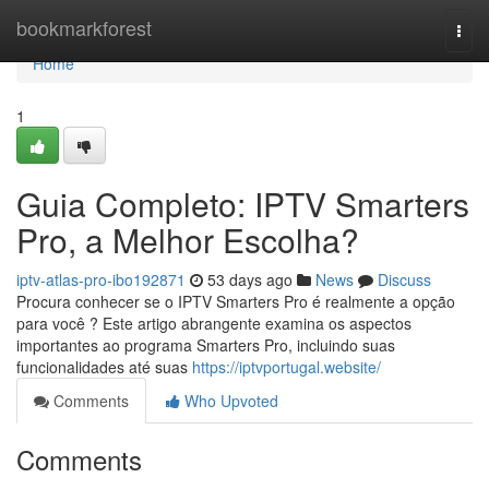
Home
bookmarkforest
Togg
navi
Home
1
Guia Completo: IPTV Smarters
Pro, a Melhor Escolha?
iptv-atlas-pro-ibo192871
53 days ago
News
Discuss
Procura conhecer se o IPTV Smarters Pro é realmente a opção
para você ? Este artigo abrangente examina os aspectos
importantes ao programa Smarters Pro, incluindo suas
funcionalidades até suas
https://iptvportugal.website/
Comments
Who Upvoted
Comments