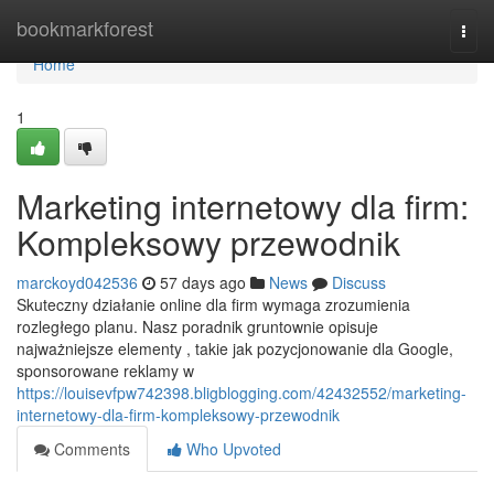
Home
bookmarkforest
Togg
navi
Home
1
Marketing internetowy dla firm:
Kompleksowy przewodnik
marckoyd042536
57 days ago
News
Discuss
Skuteczny działanie online dla firm wymaga zrozumienia
rozległego planu. Nasz poradnik gruntownie opisuje
najważniejsze elementy , takie jak pozycjonowanie dla Google,
sponsorowane reklamy w
https://louisevfpw742398.bligblogging.com/42432552/marketing-
internetowy-dla-firm-kompleksowy-przewodnik
Comments
Who Upvoted