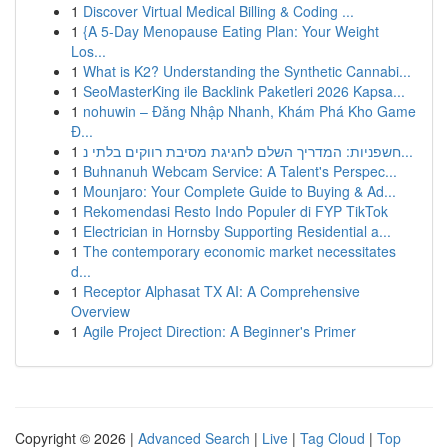
1
Discover Virtual Medical Billing & Coding ...
1
{A 5-Day Menopause Eating Plan: Your Weight
Los...
1
What is K2? Understanding the Synthetic Cannabi...
1
SeoMasterKing ile Backlink Paketleri 2026 Kapsa...
1
nohuwin – Đăng Nhập Nhanh, Khám Phá Kho Game
Đ...
1
חשפניות: המדריך השלם לחגיגת מסיבת רווקים בלתי נ...
1
Buhnanuh Webcam Service: A Talent's Perspec...
1
Mounjaro: Your Complete Guide to Buying & Ad...
1
Rekomendasi Resto Indo Populer di FYP TikTok
1
Electrician in Hornsby Supporting Residential a...
1
The contemporary economic market necessitates
d...
1
Receptor Alphasat TX AI: A Comprehensive
Overview
1
Agile Project Direction: A Beginner's Primer
Copyright © 2026 |
Advanced Search
|
Live
|
Tag Cloud
|
Top