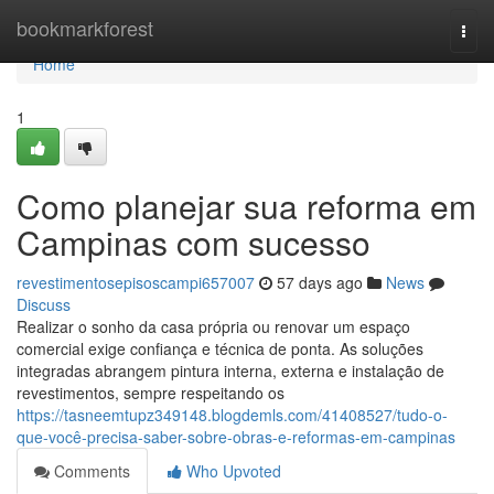
Home
bookmarkforest
Togg
navi
Home
1
Como planejar sua reforma em
Campinas com sucesso
revestimentosepisoscampi657007
57 days ago
News
Discuss
Realizar o sonho da casa própria ou renovar um espaço
comercial exige confiança e técnica de ponta. As soluções
integradas abrangem pintura interna, externa e instalação de
revestimentos, sempre respeitando os
https://tasneemtupz349148.blogdemls.com/41408527/tudo-o-
que-você-precisa-saber-sobre-obras-e-reformas-em-campinas
Comments
Who Upvoted