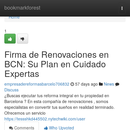
Home
bookmarkforest
Togg
navi
Home
1
Firma de Renovaciones en
BCN: Su Plan en Cuidado
Expertas
empresadereformasbarcelo706832
57 days ago
News
Discuss
¿Buscas ejecutar tus reforma integral en tu propiedad en
Barcelona ? En esta compañía de renovaciones , somos
especialistas en convertir tus sueños en realidad terminado.
Ofrecemos un servicio
https://tessshkd445502.nytechwiki.com/user
Comments
Who Upvoted